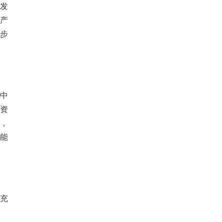
发
产
步
中
资
，
能
充