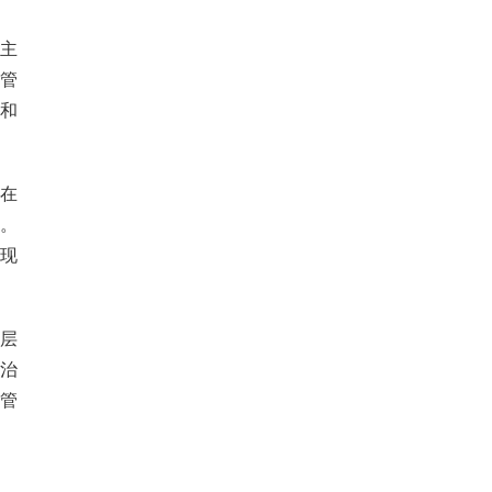
主
管
和
在
。
现
层
治
管