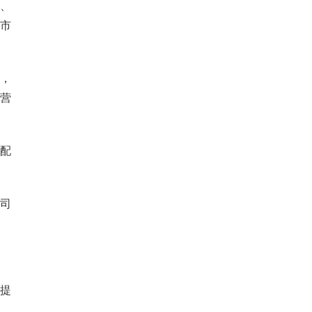
、
市
，
营
配
司
提