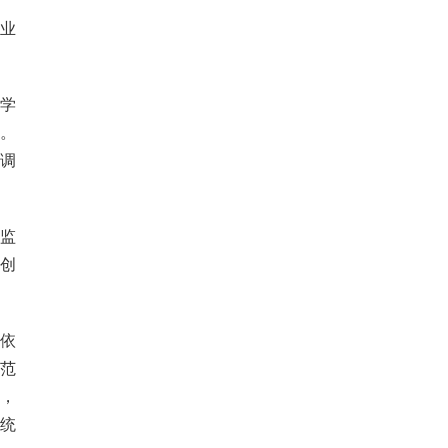
业
学
。
调
监
创
依
范
，
统