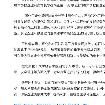
绝大多数企业利润增长率都为正值，说明行业内绝大多数的企
	中国化工企业管理协会会长王述纲介绍说，石油和化工行业发展指数就是石油和化工行业发展程度的数据标准，是对石油与化工
行业发展情况的量化计算和评估。目前，化工行业的发展指数
家石油和化工行业上市公司为代表性样本，来研究整个行业的
业。其它企业可以通过与发展水平较高的企业进行比较，找出
	王述纲表示，研究发布石油和化工行业发展指数，对石油与化工行业发展情况进行评估，具有重要意义。一是可作为国家制定石
油和化工行业战略规划、加强宏观管理的重要参考指标因素；
可以作为引导企业扎实有效开展管理创新，提质增效的重要手
	据北京化工大学经管学院副院长辛春林介绍，今年行业发展指数综合考虑了行业特点和可操作性原则，分别从成本、绩效、创
新、安全环保等方面入手，对全行业进行了深入研究，得出结
	研究同时显示，目前存在的突出问题是科技创新和安全环保投入不足。从相应的数据分析来看，行业整体的科技创新研发投入较
少，加大科技创新是企业未来实现良好发展的必要途径。此外
高，许多企业为削减成本、提高利润，往往会减少环保投入，