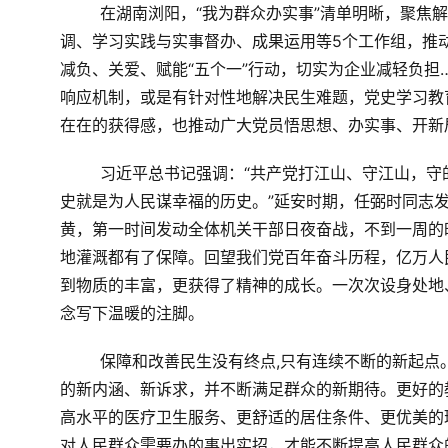
在湖南浏阳，“我为群众办实事”清单明晰，聚焦
调、学习实践与实事督办、成果运用等
5
个工作组，推
减负、关爱、赋能“五个一”行动，切实为企业减轻负担
响应机制，或是有针对性地解决民生难题，党史学习教
在在的获得感，也推动广大党员悟思想、办实事、开新
习近平总书记强调：“共产党打江山、守江山，守
史就是为人民谋幸福的历史。”延安时期，任弼时同志
黄，第一时间发动全体机关干部日夜奋战，不到一周的
地灌溉都有了保障。回望我们党百年奋斗历程，亿万人
到物质的丰富，更获得了精神的成长。一次次设身处地
念写下温暖的注脚。
保障和改善民生没有终点
,
只有连续不断的新起点
的新内涵、新诉求，并不断满足群众的新期待。更好的
高水平的医疗卫生服务、更舒适的居住条件、更优美的
对人民群众需要办的事出实招，才能不断提高人民群众