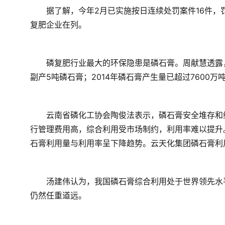
　　据了解，今年2月已实施按日连续处罚案件16件，罚
复肥企业在列。
　　磷复肥行业最大的环保隐患是磷石膏。周献慧透露
副产5吨磷石膏；2014年磷石膏产生量已超过7600
　　云南省磷化工协会陶俊法表示，磷石膏安全堆存和
行管理费用高，综合利用受市场制约，利用率难以提升。
石膏利用量与利用率呈下降趋势。云天化集团磷石膏利用率由2
　　汤建伟认为，我国磷石膏综合利用处于世界领先水
仍然任重道远。