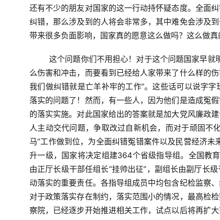
还有不少的朋友对国家的这一行动持怀疑态度。全面纠
纠错，那么涉及到的人将会非常多，其中难免会涉及到
带来很多负面影响，国家真的愿意这么做吗？这么做真
这个问题你们不用担心！对于这个问题国家早就
么伤害和冲击，而要看到已经给人家带来了什么样的伤
我们做纠错就是亡羊补牢的工作”。这些话可以说字字
落实的问题了！然而，有一些人，因为他们是造成冤假
的落实实施。对此国家给出的答案就是加大党风廉政建
人主动交代问题，争取改过自新机会，而对于顽固不化
马”工作做到位，为全面纠错冤错案件以及民营经济未来
升一级，国家将决定组建364个省级指导组。全国教育
由正厅长级干部任组长“挂帅出征”，副组长由副厅长
动落实的重要责任。各指导组成员中均包含纪检监察、
对于政策落实存在制约，落实范围小的情况，最高检检
察院，已经逐步开始推进相关工作，试点以后将再扩大