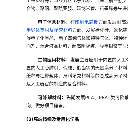
工程塑料等，与经开区电子电器、汽车、航空航天
合物、聚砜、聚酰亚胺、碳纳米管、石墨烯等先进
电子信息材料：
在
印刷电路板
方面发展耐高
半导体基材及配套材料
方面，发展碳化硅、氮化镓
湿电子化学品、电子高纯气体和特种气体、特种环
向剂、混合液晶材料、超高阻隔膜、导电银浆等显
生物医用材料：
发展主要应用于内置的人工
置的人工心肺机、假肢、假齿等的天然高分子材料
缓释与控释载体、牙科填充材料等的合成高分子材
及人工器官的制造的复合材料。
可降解材料：
先期发展PLA、PBAT类可
向，做好项目储备。
(3)高端精细及专用化学品