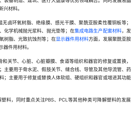
、装备制造、建筑、医疗大健康等优势领域耦合。同时发展液晶
新兴材料。
温无卤环氧树脂、绝缘膜、感光干膜、聚酰亚胺柔性覆铜板等；
、化学机械抛光浆料、抛光垫等；在
集成电路生产配套材料
，发
氧树脂、光致抗蚀剂等；在
显示器件用材料
方面，发展聚酰亚胺
示器件用材料。
骨和关节、心脏、心脏瓣膜、食道等组织和器官的修复或置换，
；主要用于骨水泥、假肢关节、缝合线、导管及其他导流管、药
料；主要用于修复或替换人体软组、硬组织和器官或增进其功能
降解塑料，同时重点关注PBS、PCL等其他种类可降解塑料的发