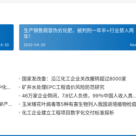
生产销售假冒伪劣化肥，被判刑一年半+行业禁入两
年！
04-20
2022-04-20
Ne
国家发改委：沿江化工企业关改搬转超过8000家
重大人事变动！中国石油集团总经理李凡荣调任中化集团！
矿井水处理EPC工程造价风险防范研究
46万家企业倒闭，7.8亿人负债，99％中国人收入真相，骗
中国化学品安全协会第四次会员大会成功召开 选举产生第四届理事会领导班子
化工企业建立工程项目数字化交付标准探析