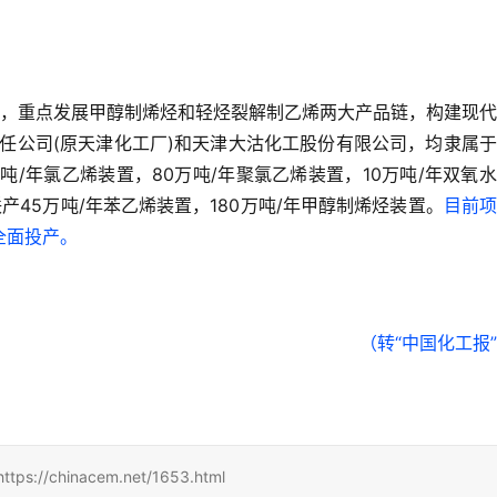
元，重点发展甲醇制烯烃和轻烃裂解制乙烯两大产品链，构建现
任公司(原天津化工厂)和天津大沽化工股份有限公司，均隶属
吨/年氯乙烯装置，80万吨/年聚氯乙烯装置，10万吨/年双氧
联产45万吨/年苯乙烯装置，180万吨/年甲醇制烯烃装置。
目前项
全面投产。
（转“中国化工报
hinacem.net/1653.html