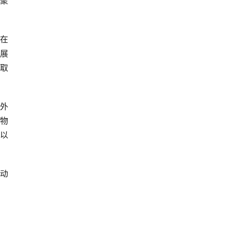
聚
在
展
取
外
物
以
展动