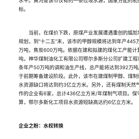
水平。黄河是该市仅有的一条过境水源，国家分配的初
标。  
　　当前，在煤价下跌，原煤产业发展遭遇重创的尴尬
规划，到“十二五”末，该市的甲醇规模将达到年产445万
万吨，焦炭600万吨。依据在建和拟建的煤化工产能计算
吨，神华煤制油化工有限公司鄂尔多斯分公司扩建工程
条年产50万吨的调和油生产线，总产能将达到392万
于前期筹备建设阶段。此外，该市在建煤制甲醇、煤制
水资源缺口将达到约3亿立方米。另外，还有煤制天然气
作的企业有6家，总计436亿立方米/年煤制气项目。
算，鄂尔多斯化工项目水资源短缺高达约6亿立方米。  
企业之盼：水权转换  