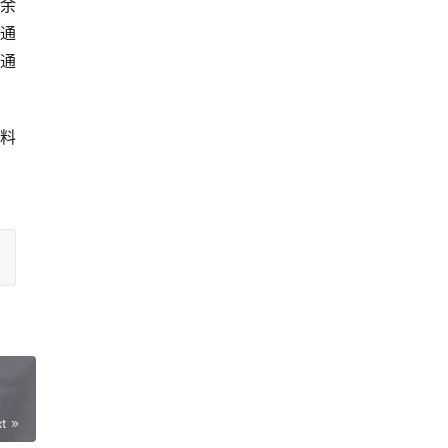
余
通
通
料
xt