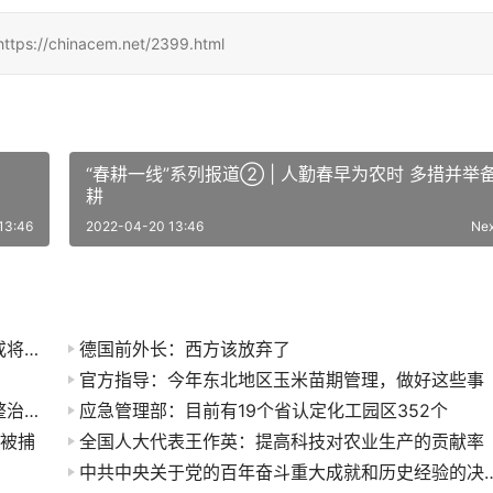
hinacem.net/2399.html
“春耕一线”系列报道② | 人勤春早为农时 多措并举
耕
13:46
2022-04-20 13:46
Ne
中央最新建议：要这样对待老年人！明年养老金或将这样涨！
德国前外长：西方该放弃了
官方指导：今年东北地区玉米苗期管理，做好这些事
【智库研报】西进与重塑—中国沿海掀化工产业整治风，企业何去何从?
应急管理部：目前有19个省认定化工园区352个
人被捕
全国人大代表王作英：提高科技对农业生产的贡献率
中共中央关于党的百年奋斗重大成就