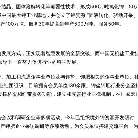
结晶、固体溶解转化等颠覆性技术，形成500万吨氯化钾、50
建成中国最大钾工业基地，并创立了钾资源 “固液转化、驱动开采
100万吨、服务30年提高到年产500万吨、服务50年。
的发展方式，正实现着智慧发展的全新突破。
而中国无机盐工业
确领导下一直努力促进行业的科学发展。
产、加工和流通企事业单位及与钾盐、钾肥相关的企事业单位、
业社团组织，目前拥有会员单位130余家。钾盐钾肥行业分会坚
持发挥桥梁和纽带服务功能，建立和完善行业自律机制，在国家宏
场会议和调研企业等多项活动。今年已组织境外钾资源开发研讨
进国产钾肥企业采访调研等多项活动，为会员单位搭建交流平台，