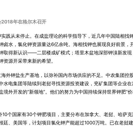
2018年在格尔木召开
钾实践从未停止。在成盐理论的科学指导下，近几年中国陆相找
钾卤水，氯化钾资源量达6亿余吨。海相找钾也展现良好前景，
钾取得新认识——二层楼成矿模式；塔里木盆地深部钾溴新发现
钾资源开采带来新的希望。
立海外钾盐生产基地，以弥补国内市场供应的不足。中农集团控
中水电集团等陆续到老挝寻找资源投资建设，兖矿集团等企业在
境外开发的“新领地”。他们的努力为中国持续保持世界钾肥“价
外10个国家有30个钾肥项目，主要分布在加拿大、老挝、哈萨克
根廷、美国等，计划项目氯化钾产能超过1000万吨。已在老挝