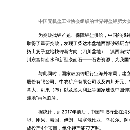
中国无机盐工业协会组织的世界钾盐钾肥大会
为突破找钾难题、保障钾盐供给，中国的找
取得了重要突破，发现了柴达木盆地西部砂砾层含
拓上扬子盆地找钾新方向（四川盆地）；滇西南找
川东富钾卤水和新型杂卤石——石岩资源，为我国
与此同时，国家鼓励钾肥行业海外布局，建
股份有限公司、中农矿产有限公司以及四川开元、
拿大、刚果（布）以及澳大利亚等国家建设中国钾盐
洼地”再添胜算。
据统计，到2017年前后，中国钾肥行业在海
坦、刚果、泰国、伊朗、埃塞俄比亚、乌拉尔、阿
成投产4个项目，氯化钾产能77万吨。