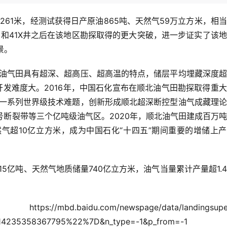
261米，经测试获得日产原油865吨、天然气59万立方米，相
X井和41X井之后在该地区勘探取得的更大突破，进一步证实了该
景。
油气田具有超深、超高压、超高温的特点，储层平均埋藏深度超
开发难度大。2016年，中国石化宣布在顺北油气田勘探取得重
一系列世界级技术难题，创新形成顺北超深断控型油气成藏理论
号断裂带等三个亿吨级油气区。2020年，顺北油气田建成百万
天然气超10亿立方米，成为中国石化“十四五”期间重要的增储上
5亿吨、天然气地质储量740亿立方米，油气当量累计产量超1.
com/newspage/data/landingsupe
4235358367795%22%7D&n_type=-1&p_from=-1