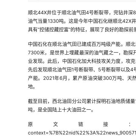
顺北44X井位于顺北油气田4号断裂带，完钻井深8
油气当量1330吨。这是今年中国石化继顺北42
具有“控储控藏控富”的特征，展现了良好的勘探前
中国石化在顺北油气田已建成百万吨级产能。顺北
7300米，是世界上埋藏最深的油气藏之一，勘探
业发现。此后，中国石化加大科技攻关力度，攻克
先后发现顺北油气田1号断裂带、5号断裂带以及4
产能。2021年6月，累产原油突破300万吨、
地。
截至目前，西北油田分公司累计探明石油地质储量1
吨，是全国陆上十大油田之一。
原文链接：https://mbd.baidu.
context=%7B%22nid%22%3A%22news_900571