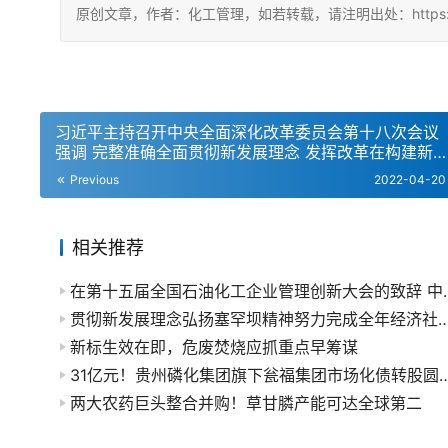
原创文章，作者：化工管理，如若转载，请注明出处：https://china
习近平主持召开中央全面深化改革委员会第十八次会议
强调 完整准确全面贯彻新发展理念 发挥改革在构建新
发展格局中关键作用
Previous
2022-04-20
相关推荐
在第十五届全国石油化工企业管理创
贯彻新发展理念弘扬塞罕坝精神努力完成全年经济社会
新标生效在即，危废焚烧应抓重点早筹谋
31亿元！贵州磷化集团旗下瓮福集团市
两大农药巨头整合并购！草甘膦产能可达全球第二