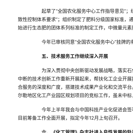
	起草了“全国农化服务中心工作指导意见”；组织生态联盟和中化认证公司联合起草了“生态肥料产品生产一
致性控制体系要求”；组织制定了肥料分级国家标准，
始进行生态肥的团体系列标准的制定工作，中微量元素
	今年已审核同意“全国农化服务中心”挂牌
五、技术服务工作继续深入开展
	为深入贯彻中央创新驱动发展战略，落实石化联合会李寿生会长大连科技创新大会讲话精神，协会将过去
中断的技术创新工作重新开展起来，帮扶化工企业开展
合服务的深度和广度，搭建技术成果产业化和交流平台
尔勒地区化工产业园区规划项目的竞标工作，虽未中标
	今年上半年我会与中国科技产业化促进会签署战略合作协议，决定联合召开化工企业技术创新工作年会，
目前筹备工作全面开展，拟定今年
12
月上旬召开。
六、《化工管理》杂志社进入良性发展的轨