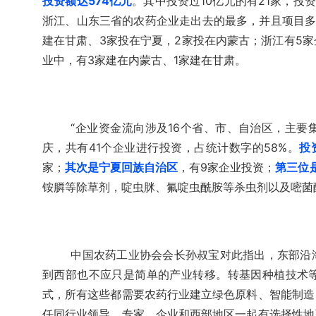
投资额达574亿元
。其中投资过10亿元的有21家，投资
浙江、山东三省的农药企业走出去的最多，并且项目多
建在甘肃、3家投在宁夏，2家投在内蒙古；浙江有5
业中，有3家建在内蒙古、1家建在甘肃。
“企业资金流向涉及16个省、市、自治区，主
庆，共有41个企业进行投资，占统计数字的58%。
投
家；
其次是宁夏回族自治区
，有9家企业投资；
第三位
铵膦等除草剂，啶虫脒、氟啶虫酰胺等杀虫剂以及嘧菌
中国农药工业协会会长孙叔宝对此指出，东部沿
到西部也不应只是简单的产业转移。转基因种植技术
式，所有这些都需要农药行业建立绿色原料、智能制造
任同行业领导、专家、企业和西部地区一起有选择性地