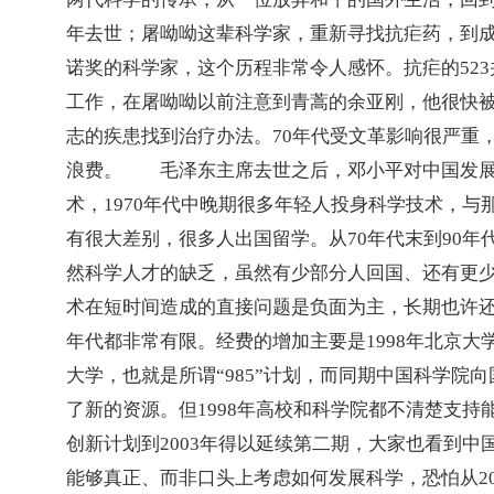
年去世；屠呦呦这辈科学家，重新寻找抗疟药，到
诺奖的科学家，这个历程非常令人感怀。抗疟的
523
工作，在屠呦呦以前注意到青蒿的余亚刚，他很快
志的疾患找到治疗办法。
70
年代受文革影响很严重
浪费。　　毛泽东主席去世之后，邓小平对中国发
术，
1970
年代中晚期很多年轻人投身科学技术，与
有很大差别，很多人出国留学。从
70
年代末到
90
年
然科学人才的缺乏，虽然有少部分人回国、还有更
术在短时间造成的直接问题是负面为主，长期也许
年代都非常有限。经费的增加主要是
1998
年北京大
大学，也就是所谓
“985”
计划，而同期中国科学院向
了新的资源。但
1998
年高校和科学院都不清楚支持
创新计划到
2003
年得以延续第二期，大家也看到中
能够真正、而非口头上考虑如何发展科学，恐怕从
2