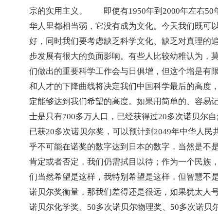
宗的实用主义。　　即使有
1950
年到
2000
年左右
50
华人里都相当弱，它没有成为文化。今天我们既可
好，同时我们要考虑缺乏科学文化、缺乏对真理的
步发展有很大的负面影响。有些人比较幼稚认为，
们做出的重要科学工作会与日俱增，但这个增是有
和人才的下降曲线将决定我们中国科学最后的高度
定能够达到我们希望的高度。如果用简单的、容易
士是只有
700
多万人口，已经获得过
20
多次诺贝尔自
已获
20
多次诺贝尔奖，可以预计到
2049
年中华人民
乎不可能在诺奖的数字达到日本的数字，当然是不
肯定或者否定，我们仍需拭目以待；作为一个民族
们当然希望是这样，我特别希望是这样，但智慧不
诺贝尔奖衡量，那我们差得还是很远，如果犹太人
诺贝尔化学奖、
50
多次诺贝尔物理奖、
50
多次诺贝