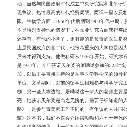
动，当然与民国政府时代成立中央研究院和北平研
现争议。热情最高的年代经费局限。两弹一星以及
限。生物学方面，
1950
年代后期到
1960
年代中期，
不是特别支持他的情况下，在农业研究方面获得突
还存有，有他的小脚丫，更有趣的是负责的医生是
上是民国政府的官二代，他报考重庆的大学也是因
后来才得到支持。他做科研从
1956
年开始、研究水
是
1974
年。今年获诺贝尔奖的屠呦呦参加的
523
计划
加，以后主要直接主持的是军事医学科学院的领导
单位。文革期间，以前的留学生很难参与科学研究
棚，另一些人靠边站。屠呦呦这一辈人的老师主要
亮，她获诺贝尔奖是当之无愧的。需要仔细知道的
路》，是参与青蒿素工作不同的、有争议的人共同
耀》这本书，我们不仅会介绍屠呦呦和六七十年代
两代科学的传承，从一位放弃和平的国外生活，回