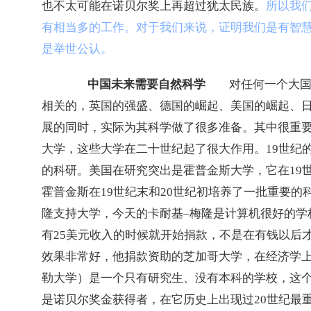
也不太可能在诺贝尔奖上再超过犹太民族。
所以我
有相当多的工作。对于我们来说，证明我们是有智
是举世公认。
中国未来需要自然科学
　　对任何一个大
相关的，英国的强盛、德国的崛起、美国的崛起、
展的同时，实际为其科学做了很多准备。其中很重
大学，这些大学在二十世纪起了很大作用。
19
世纪
的科研。美国在研究突出是霍普金斯大学，它在
19
霍普金斯在
19
世纪末和
20
世纪初培养了一批重要的
隆支持大学，今天的卡耐基
–
梅隆是计算机很好的学
有
25
美元收入的时候就开始捐款，不是在有钱以后
效果非常好，他捐款资助的芝加哥大学，在经济学
勒大学）是一个只有研究生、没有本科的学校，这
是诺贝尔奖金获得者，在它历史上出现过
20
世纪最