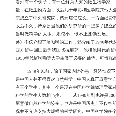
看到有一个例子，有一位鲜为人知的微生物学家
—
量，在微生物方面，以后几十年协和医学院其他人
京成立了中央研究院，蔡元培任院长。一方面经费
以后不久，特别是当他们的研究所的一些房子建立
当时做科学的人少、规模小，谈不上蓬勃发展。　
路》不仅介绍了屠呦呦的工作，还介绍了
1940
年代
西方留学回国后为我国找抗疟药，他和他同代的留
1950
年代屠呦呦等大学生做了必要的铺垫。可惜张
   1949
年以前，除了国家内忧外患、经济情况不
是中国人并不很喜欢自然科学，中国人真正愿意学
有三个学生，其中一个是现在中国科学院物理学家
科学的学生人数相当少。
　　从
1949
年到也许是
200
愿意做自然科学的较多，也许是中国历史上不仅空
况并不允许支持大规模的科学研究。中国科学院多