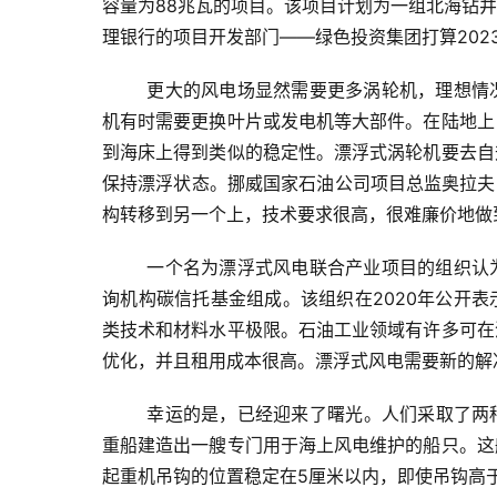
容量为88兆瓦的项目。该项目计划为一组北海钻
理银行的项目开发部门——绿色投资集团打算202
更大的风电场显然需要更多涡轮机，理想情
机有时需要更换叶片或发电机等大部件。在陆地上
到海床上得到类似的稳定性。漂浮式涡轮机要去自
保持漂浮状态。挪威国家石油公司项目总监奥拉夫·
构转移到另一个上，技术要求很高，很难廉价地做
一个名为漂浮式风电联合产业项目的组织认
询机构碳信托基金组成。该组织在2020年公开
类技术和材料水平极限。石油工业领域有许多可在
优化，并且租用成本很高。漂浮式风电需要新的解
幸运的是，已经迎来了曙光。人们采取了两种方法
重船建造出一艘专门用于海上风电维护的船只。这
起重机吊钩的位置稳定在5厘米以内，即使吊钩高于