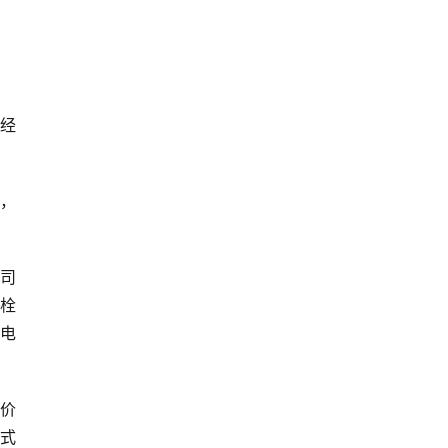
经
上，
公司
螺栓
和电
价
式