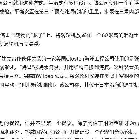
国公司就用这种方式。半潜式有多种设计。该公司使用一个有浮
载舱，平衡安置在第三个顶点处涡轮机的重量，水泵在三角内部
满重压载物的“瓶子”上：将涡轮机放置在一个80米高的混凝
使涡轮机直立漂浮。
立合作伙伴关系的一家美国Glosten海洋工程公司使用的是
涡轮机。“海星”被海水淹没，并用缆绳连接到海底。这种装置
持直立。挪威BW Ideol公司则将涡轮机安装在类似于空相框
内晃动，抑制涡轮机翻倒。该公司称，其位于日本沿海的原型机
的提议，但并不是第一个提议。除了阿伯丁附近西班牙Grup
0兆瓦机组外，挪威国家石油公司已开始建设一个配备11台涡轮机